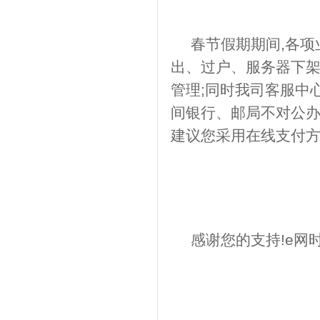
春节假期期间,各项
出、过户、服务器下架
管理;同时我司客服中
间银行、邮局不对公办
建议您采用在线支付
感谢您的支持!e